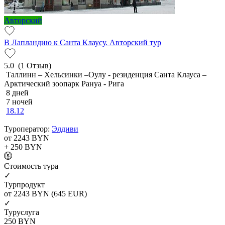
Авторский
В Лапландию к Санта Клаусу. Авторский тур
5.0
(1 Отзыв)
Таллинн – Хельсинки –Оулу - резиденция Санта Клауса –
Арктический зоопарк Рануа - Рига
8 дней
7 ночей
18.12
Туроператор:
Элдиви
от 2243
BYN
+ 250
BYN
Cтоимость тура
✓
Турпродукт
от 2243
BYN
(645 EUR)
✓
Туруслуга
250
BYN