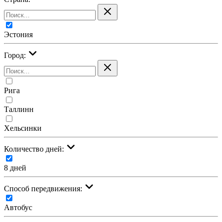
Эстония
Город:
Рига
Таллинн
Хельсинки
Количество дней:
8 дней
Cпособ передвижения:
Автобус