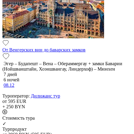
От Венгерских вин до баварских замков
Эгер – Будапешт – Вена – Обераммергау + замки Баварии
(Нойшванштайн, Хоэншвангау, Линдерхоф) – Мюнхен
7 дней
6 ночей
08.12
Туроператор:
Дилижанс тур
от 595
EUR
+ 250
BYN
Cтоимость тура
✓
Турпродукт