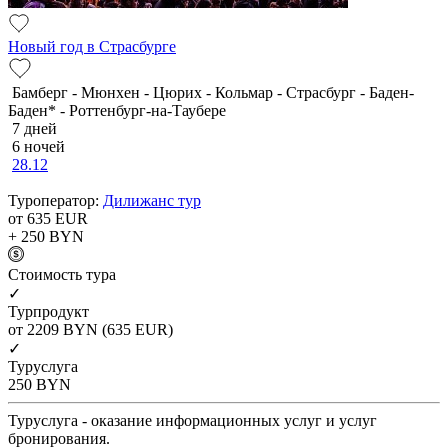
Новый год в Страсбурге
Бамберг - Мюнхен - Цюрих - Кольмар - Страсбург - Баден-
Баден* - Роттенбург-на-Таубере
7 дней
6 ночей
28.12
Туроператор:
Дилижанс тур
от 635
EUR
+ 250
BYN
Cтоимость тура
✓
Турпродукт
от 2209
BYN
(635 EUR)
✓
Туруслуга
250
BYN
Туруслуга - оказание информационных услуг и услуг
бронирования.