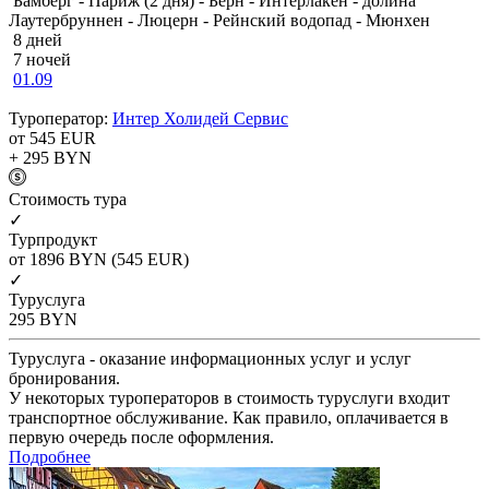
Бамберг - Париж (2 дня) - Берн - Интерлакен - долина
Лаутербруннен - Люцерн - Рейнский водопад - Мюнхен
8 дней
7 ночей
01.09
Туроператор:
Интер Холидей Сервис
от 545
EUR
+ 295
BYN
Cтоимость тура
✓
Турпродукт
от 1896
BYN
(545 EUR)
✓
Туруслуга
295
BYN
Туруслуга - оказание информационных услуг и услуг
бронирования.
У некоторых туроператоров в стоимость туруслуги входит
транспортное обслуживание. Как правило, оплачивается в
первую очередь после оформления.
Подробнее