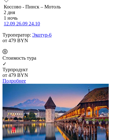
Коссово - Пинск – Мотоль
2 дня
1 ночь
12.09
26.09
24.10
Туроператор:
Экотур-6
от 479
BYN
Cтоимость тура
✓
Турпродукт
от 479
BYN
Подробнее