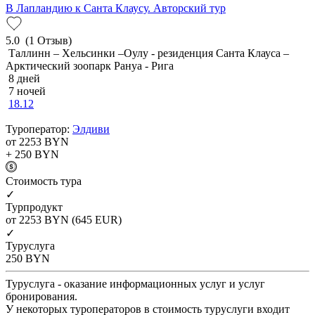
В Лапландию к Санта Клаусу. Авторский тур
5.0
(1 Отзыв)
Таллинн – Хельсинки –Оулу - резиденция Санта Клауса –
Арктический зоопарк Рануа - Рига
8 дней
7 ночей
18.12
Туроператор:
Элдиви
от 2253
BYN
+ 250
BYN
Cтоимость тура
✓
Турпродукт
от 2253
BYN
(645 EUR)
✓
Туруслуга
250
BYN
Туруслуга - оказание информационных услуг и услуг
бронирования.
У некоторых туроператоров в стоимость туруслуги входит