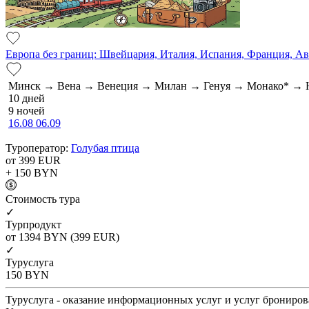
Европа без границ: Швейцария, Италия, Испания, Франция, А
Минск → Вена → Венеция → Милан → Генуя → Монако* → 
10 дней
9 ночей
16.08
06.09
Туроператор:
Голубая птица
от 399
EUR
+ 150
BYN
Cтоимость тура
✓
Турпродукт
от 1394
BYN
(399 EUR)
✓
Туруслуга
150
BYN
Туруслуга - оказание информационных услуг и услуг брониров