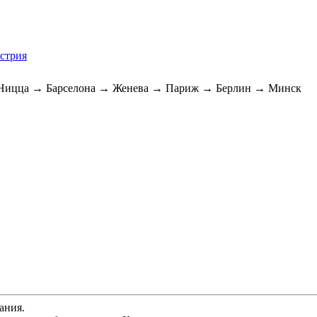
встрия
Ницца → Барселона → Женева → Париж → Берлин → Минск
ания.