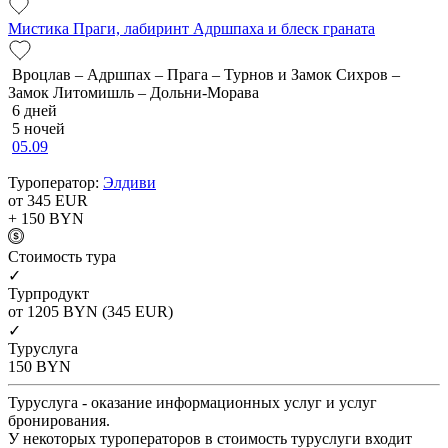
Мистика Праги, лабиринт Адршпаха и блеск граната
Вроцлав – Адршпах – Прага – Турнов и Замок Сихров –
Замок Литомишль – Дольни-Морава
6 дней
5 ночей
05.09
Туроператор:
Элдиви
от 345
EUR
+ 150
BYN
Cтоимость тура
✓
Турпродукт
от 1205
BYN
(345 EUR)
✓
Туруслуга
150
BYN
Туруслуга - оказание информационных услуг и услуг
бронирования.
У некоторых туроператоров в стоимость туруслуги входит