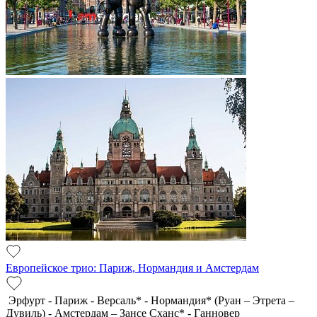
Европейское трио: Париж, Нормандия и Амстердам
Эрфурт - Париж - Версаль* - Нормандия* (Руан – Этрета –
Дувиль) - Амстердам – Зансе Сханс* - Ганновер