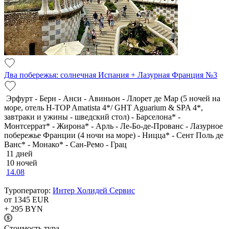
Два побережья: солнечная Испания + Лазурная Франция №3
Эрфурт - Берн - Анси - Авиньон - Ллорет де Мар (5 ночей на
море, отель H-TOP Amatista 4*/ GHT Aguarium & SPA 4*,
завтраки и ужины - шведский стол) - Барселона* -
Монтсеррат* - Жирона* - Арль - Ле-Бо-де-Прованс - Лазурное
побережье Франции (4 ночи на море) - Ницца* - Сент Поль де
Ванс* - Монако* - Сан-Ремо - Грац
11 дней
10 ночей
14.08
Туроператор:
Интер Холидей Сервис
от 1345
EUR
+ 295
BYN
Cтоимость тура