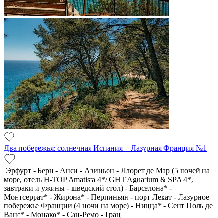
Два побережья: солнечная Испания + Лазурная Франция №1
Эрфурт - Берн - Анси - Авиньон - Ллорет де Мар (5 ночей на
море, отель H-TOP Amatista 4*/ GHT Aguarium & SPA 4*,
завтраки и ужины - шведский стол) - Барселона* -
Монтсеррат* - Жирона* - Перпиньян - порт Лекат - Лазурное
побережье Франции (4 ночи на море) - Ницца* - Сент Поль де
Ванс* - Монако* - Сан-Ремо - Грац