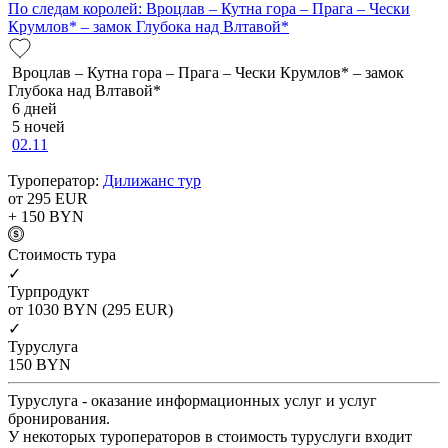
По следам королей: Вроцлав – Кутна гора – Прага – Чески
Крумлов* – замок Глубока над Влтавой*
Вроцлав – Кутна гора – Прага – Чески Крумлов* – замок
Глубока над Влтавой*
6 дней
5 ночей
02.11
Туроператор:
Дилижанс тур
от 295
EUR
+ 150
BYN
Cтоимость тура
✓
Турпродукт
от 1030
BYN
(295 EUR)
✓
Туруслуга
150
BYN
Туруслуга - оказание информационных услуг и услуг
бронирования.
У некоторых туроператоров в стоимость туруслуги входит