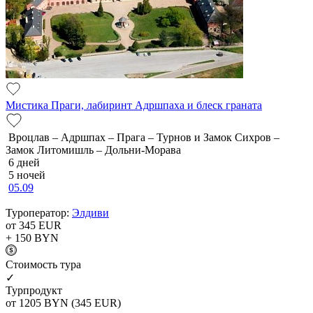
Мистика Праги, лабиринт Адршпаха и блеск граната
Вроцлав – Адршпах – Прага – Турнов и Замок Сихров –
Замок Литомишль – Дольни-Морава
6 дней
5 ночей
05.09
Туроператор:
Элдиви
от 345
EUR
+ 150
BYN
Cтоимость тура
✓
Турпродукт
от 1205
BYN
(345 EUR)