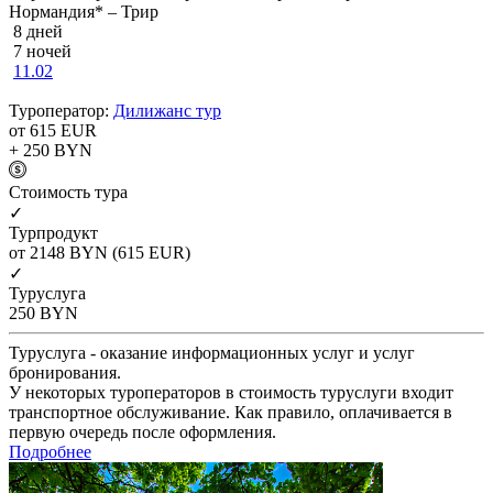
Нормандия* – Трир
8 дней
7 ночей
11.02
Туроператор:
Дилижанс тур
от 615
EUR
+ 250
BYN
Cтоимость тура
✓
Турпродукт
от 2148
BYN
(615 EUR)
✓
Туруслуга
250
BYN
Туруслуга - оказание информационных услуг и услуг
бронирования.
У некоторых туроператоров в стоимость туруслуги входит
транспортное обслуживание. Как правило, оплачивается в
первую очередь после оформления.
Подробнее