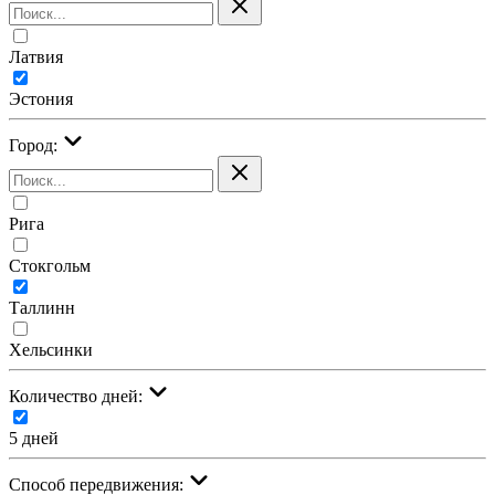
Латвия
Эстония
Город:
Рига
Стокгольм
Таллинн
Хельсинки
Количество дней:
5 дней
Cпособ передвижения: