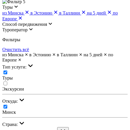
5
Туры
из Минска
в Эстонию
в Таллинн
на 5 дней
по
Европе
Cпособ передвижения
Туроператор
Фильтры
Очистить всё
из Минска
в Эстонию
в Таллинн
на 5 дней
по
Европе
Тип услуги:
Туры
Экскурсии
Откуда:
Минск
Страна: