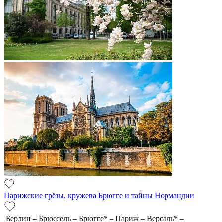
Парижские грёзы, кружева Брюгге и тайны Нормандии
Берлин – Брюссель – Брюгге* – Париж – Версаль* –