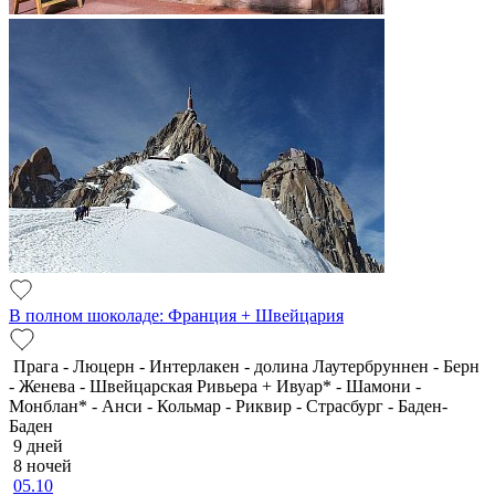
В полном шоколаде: Франция + Швейцария
Прага - Люцерн - Интерлакен - долина Лаутербруннен - Берн
- Женева - Швейцарская Ривьера + Ивуар* - Шамони -
Монблан* - Анси - Кольмар - Риквир - Страсбург - Баден-
Баден
9 дней
8 ночей
05.10