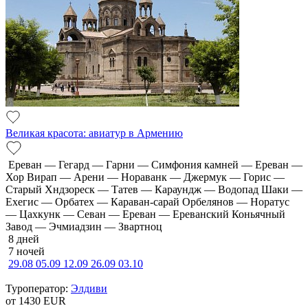
Великая красота: авиатур в Армению
Ереван — Гегард — Гарни — Симфония камней — Ереван —
Хор Вирап — Арени — Нораванк — Джермук — Горис —
Старый Хндзореск — Татев — Караундж — Водопад Шаки —
Ехегис — Орбатех — Караван-сарай Орбелянов — Норатус
— Цахкунк — Севан — Ереван — Ереванский Коньячный
Завод — Эчмиадзин — Звартноц
8 дней
7 ночей
29.08
05.09
12.09
26.09
03.10
Туроператор:
Элдиви
от 1430
EUR