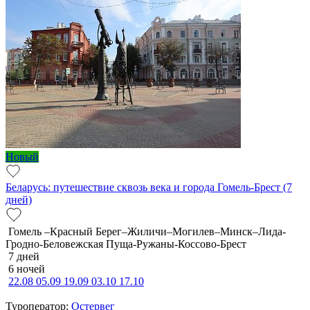
Новый
Беларусь: путешествие сквозь века и города Гомель-Брест (7
дней)
Гомель –Красный Берег–Жиличи–Могилев–Минск–Лида-
Гродно-Беловежская Пуща-Ружаны-Коссово-Брест
7 дней
6 ночей
22.08
05.09
19.09
03.10
17.10
Туроператор:
Остервег