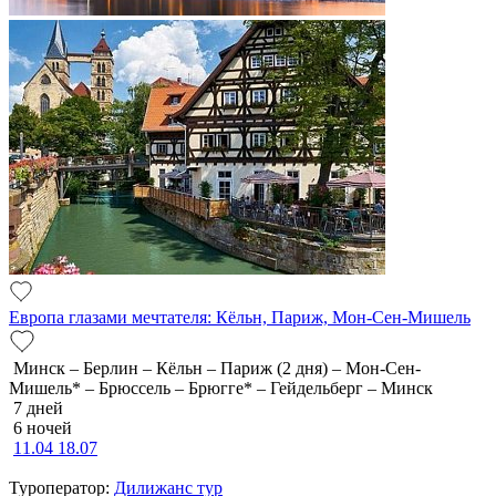
Европа глазами мечтателя: Кёльн, Париж, Мон-Сен-Мишель
Минск – Берлин – Кёльн – Париж (2 дня) – Мон-Сен-
Мишель* – Брюссель – Брюгге* – Гейдельберг – Минск
7 дней
6 ночей
11.04
18.07
Туроператор:
Дилижанс тур