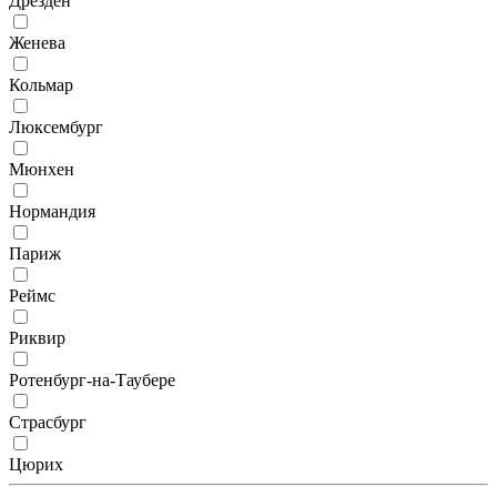
Дрезден
Женева
Кольмар
Люксембург
Мюнхен
Нормандия
Париж
Реймс
Риквир
Ротенбург-на-Таубере
Страсбург
Цюрих