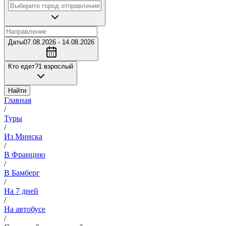
Даты
07.08.2026 - 14.08.2026
Кто едет?
1 взрослый
Найти
Главная
/
Туры
/
Из Минска
/
В Францию
/
В Бамберг
/
На 7 дней
/
На автобусе
/