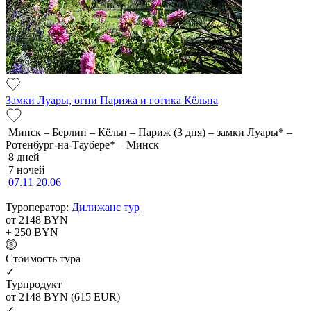
Замки Луары, огни Парижа и готика Кёльна
Минск – Берлин – Кёльн – Париж (3 дня) – замки Луары* –
Ротенбург-на-Таубере* – Минск
8 дней
7 ночей
07.11
20.06
Туроператор:
Дилижанс тур
от 2148
BYN
+ 250
BYN
Cтоимость тура
✓
Турпродукт
от 2148
BYN
(615 EUR)
✓