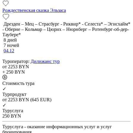
Рождественская сказка Эльзаса
Дрезден – Мец – Страсбург - Риквир* - Селеста* – Эгисхайм*
- Оберне – Кольмар – Цюрих – Нюрнберг – Ротенбург-об-дер-
Таубере*
8 дней
7 ночей
04.12
Туроператор:
Дилижанс тур
от 2253
BYN
+ 250
BYN
Cтоимость тура
✓
Турпродукт
от 2253
BYN
(645 EUR)
✓
Туруслуга
250
BYN
Туруслуга - оказание информационных услуг и услуг
бронирования.