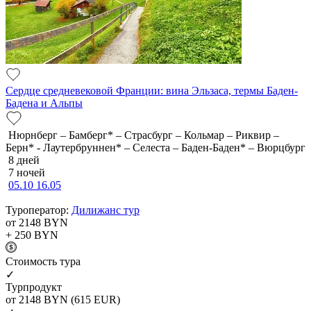
Сердце средневековой Франции: вина Эльзаса, термы Баден-
Бадена и Альпы
Нюрнберг – Бамберг* – Страсбург – Кольмар – Риквир –
Берн* - Лаутербруннен* – Селеста – Баден-Баден* – Вюрцбург
8 дней
7 ночей
05.10
16.05
Туроператор:
Дилижанс тур
от 2148
BYN
+ 250
BYN
Cтоимость тура
✓
Турпродукт
от 2148
BYN
(615 EUR)