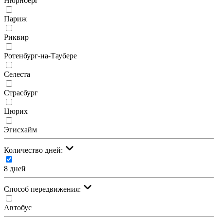
Нюрнберг
Париж
Риквир
Ротенбург-на-Таубере
Селеста
Страсбург
Цюрих
Эгисхайм
Количество дней:
8 дней
Cпособ передвижения:
Автобус