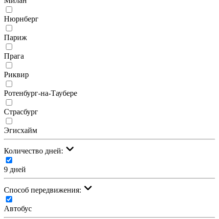
Милан
Нюрнберг
Париж
Прага
Риквир
Ротенбург-на-Таубере
Страсбург
Эгисхайм
Количество дней:
9 дней
Cпособ передвижения:
Автобус