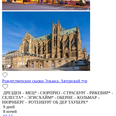
Рождественские сказки Эльзаса. Авторский тур
ДРЕЗДЕН – МЕЦ* - СЮРПРИЗ - СТРАСБУРГ - РИКЕВИР* -
СЕЛЕСТА* – ЭГИСХАЙМ* - ОБЕРНЕ – КОЛЬМАР –
НЮРНБЕРГ – РОТЕНБУРГ ОБ ДЕР ТАУБЕРЕ*
9 дней
8 ночей