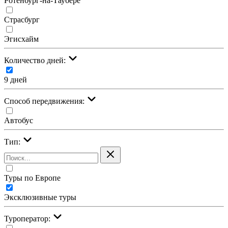
Ротенбург-на-Таубере
Страсбург
Эгисхайм
Количество дней:
9 дней
Cпособ передвижения:
Автобус
Тип:
Туры по Европе
Эксклюзивные туры
Туроператор: