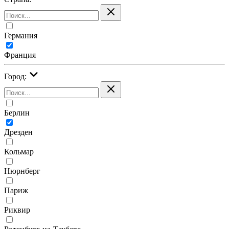
Германия
Франция
Город:
Берлин
Дрезден
Кольмар
Нюрнберг
Париж
Риквир