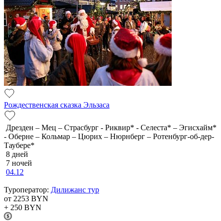
Рождественская сказка Эльзаса
Дрезден – Мец – Страсбург - Риквир* - Селеста* – Эгисхайм*
- Оберне – Кольмар – Цюрих – Нюрнберг – Ротенбург-об-дер-
Таубере*
8 дней
7 ночей
04.12
Туроператор:
Дилижанс тур
от 2253
BYN
+ 250
BYN