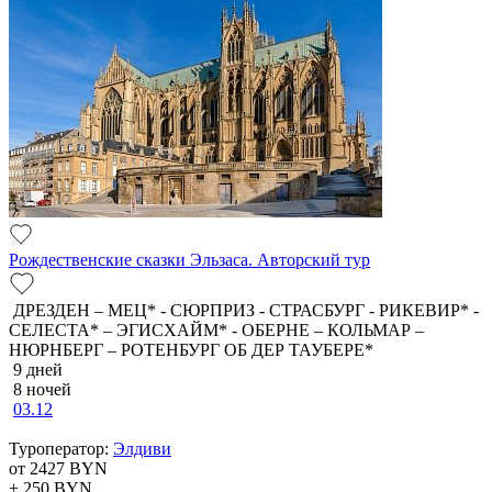
Рождественские сказки Эльзаса. Авторский тур
ДРЕЗДЕН – МЕЦ* - СЮРПРИЗ - СТРАСБУРГ - РИКЕВИР* -
СЕЛЕСТА* – ЭГИСХАЙМ* - ОБЕРНЕ – КОЛЬМАР –
НЮРНБЕРГ – РОТЕНБУРГ ОБ ДЕР ТАУБЕРЕ*
9 дней
8 ночей
03.12
Туроператор:
Элдиви
от 2427
BYN
+ 250
BYN