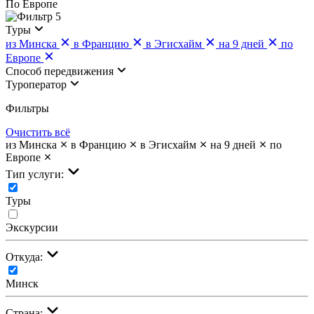
По Европе
5
Туры
из Минска
в Францию
в Эгисхайм
на 9 дней
по
Европе
Cпособ передвижения
Туроператор
Фильтры
Очистить всё
из Минска
в Францию
в Эгисхайм
на 9 дней
по
Европе
Тип услуги:
Туры
Экскурсии
Откуда:
Минск
Страна: