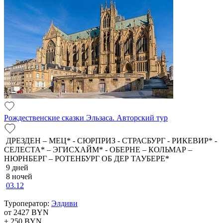
Рождественские сказки Эльзаса. Авторский тур
ДРЕЗДЕН – МЕЦ* - СЮРПРИЗ - СТРАСБУРГ - РИКЕВИР* -
СЕЛЕСТА* – ЭГИСХАЙМ* - ОБЕРНЕ – КОЛЬМАР –
НЮРНБЕРГ – РОТЕНБУРГ ОБ ДЕР ТАУБЕРЕ*
9 дней
8 ночей
03.12
Туроператор:
Элдиви
от 2427
BYN
+ 250
BYN