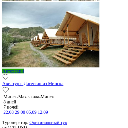
Авторский
Авиатур в Дагестан из Минска
Минск-Махачкала-Минск
8 дней
7 ночей
22.08
29.08
05.09
12.09
Туроператор:
Оригинальный тур
от 1125
USD