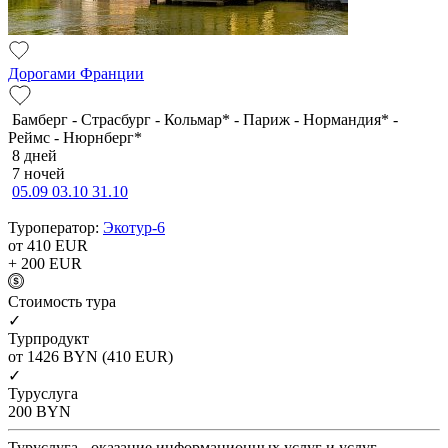
Дорогами Франции
Бамберг - Страсбург - Кольмар* - Париж - Нормандия* -
Реймс - Нюрнберг*
8 дней
7 ночей
05.09
03.10
31.10
Туроператор:
Экотур-6
от 410
EUR
+ 200
EUR
Cтоимость тура
✓
Турпродукт
от 1426
BYN
(410 EUR)
✓
Туруслуга
200
BYN
Туруслуга - оказание информационных услуг и услуг