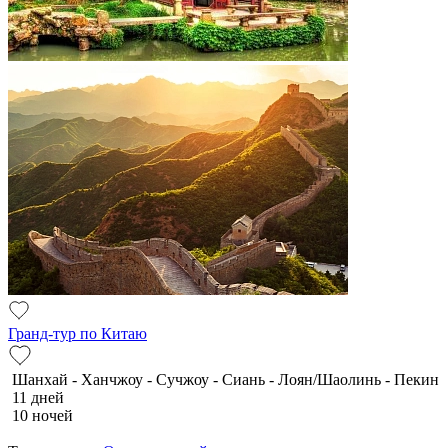
Гранд-тур по Китаю
Шанхай - Ханчжоу - Сучжоу - Сиань - Лоян/Шаолинь - Пекин
11 дней
10 ночей