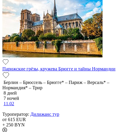
Парижские грёзы, кружева Брюгге и тайны Нормандии
Берлин – Брюссель – Брюгге* – Париж – Версаль* –
Нормандия* – Трир
8 дней
7 ночей
11.02
Туроператор:
Дилижанс тур
от 615
EUR
+ 250
BYN