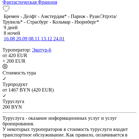
Фантастическая Франция
Бремен - Делфт - Амстердам* - Париж - Руан/Этрэта/
Трувиль* - Страсбург - Кольмар - Нюрнберг*
9 дней
8 ночей
16.08
20.09
08.11
13.12
24.01
Туроператор:
Экотур-6
от 420
EUR
+ 200
EUR
Cтоимость тура
✓
Турпродукт
от 1467
BYN
(420 EUR)
✓
Туруслуга
200
BYN
Туруслуга - оказание информационных услуг и услуг
бронирования.
У некоторых туроператоров в стоимость туруслуги входит
транспортное обслуживание. Как правило, оплачивается в