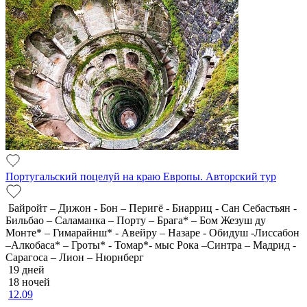
Португальский поцелуй на краю Европы. Авторский тур
Байройт – Дижон - Бон – Перигё - Биарриц - Сан Себастьян -
Бильбао – Саламанка – Порту – Брага* – Бом Жезуш ду
Монте* – Гимарайнш* - Авейру – Назаре - Обидуш -Лиссабон
–Алкобаса* – Гроты* - Томар*- мыс Рока –Синтра – Мадрид -
Сарагоса – Лион – Нюрнберг
19 дней
18 ночей
12.09