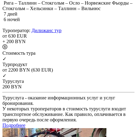
Рига – Таллинн – Стокгольм – Осло – Норвежские Фьорды –
Стокгольм – Хельсинки – Таллинн – Вильнюс
7 дней
6 ночей
Туроператор:
Дилижанс тур
от 630
EUR
+ 200
BYN
Cтоимость тура
✓
Турпродукт
от 2200
BYN
(630 EUR)
✓
Туруслуга
200
BYN
Туруслуга - оказание информационных услуг и услуг
бронирования.
У некоторых туроператоров в стоимость туруслуги входит
транспортное обслуживание. Как правило, оплачивается в
первую очередь после оформления.
Подробнее