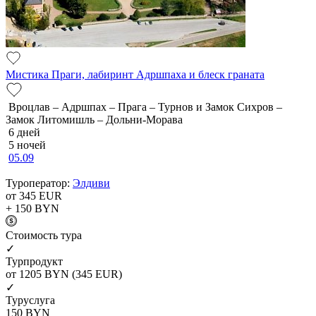
Мистика Праги, лабиринт Адршпаха и блеск граната
Вроцлав – Адршпах – Прага – Турнов и Замок Сихров –
Замок Литомишль – Дольни-Морава
6 дней
5 ночей
05.09
Туроператор:
Элдиви
от 345
EUR
+ 150
BYN
Cтоимость тура
✓
Турпродукт
от 1205
BYN
(345 EUR)
✓
Туруслуга
150
BYN