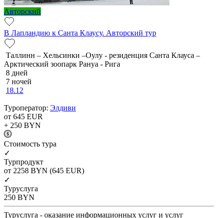
Авторский
В Лапландию к Санта Клаусу. Авторский тур
Таллинн – Хельсинки –Оулу - резиденция Санта Клауса –
Арктический зоопарк Рануа - Рига
8 дней
7 ночей
18.12
Туроператор:
Элдиви
от 645
EUR
+ 250
BYN
Cтоимость тура
✓
Турпродукт
от 2258
BYN
(645 EUR)
✓
Туруслуга
250
BYN
Туруслуга - оказание информационных услуг и услуг