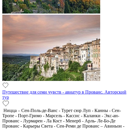
Путешествие для семи чувств - авиатур в Прованс. Авторский
тур
Ницца – Сен-Поль-де-Ванс - Турет сюр Луп - Канны - Сен-
Тропе - Порт-Гримо - Марсель - Кассис - Каланки - Экс-ан-
Прованс - Лурмарен - Ла Кост - Менерб - Арль- Ле-Бо-Де
Прованс - Карьеры Света - Сен-Реми де Прованс – Авиньон -