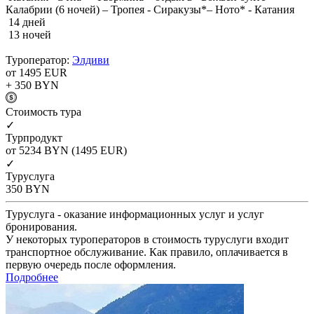
Калабрии (6 ночей) – Тропея - Сиракузы*– Ното* - Катания
14 дней
13 ночей
Туроператор:
Элдиви
от 1495
EUR
+ 350
BYN
Cтоимость тура
✓
Турпродукт
от 5234
BYN
(1495 EUR)
✓
Туруслуга
350
BYN
Туруслуга - оказание информационных услуг и услуг
бронирования.
У некоторых туроператоров в стоимость туруслуги входит
транспортное обслуживание. Как правило, оплачивается в
первую очередь после оформления.
Подробнее