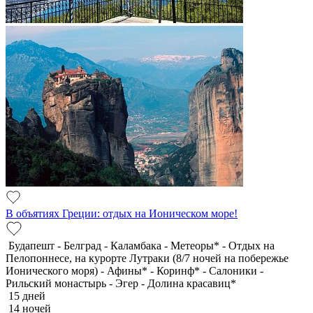
В объятиях Греции: отдых на Ионическом море!
Будапешт - Белград - Каламбака - Метеоры* - Отдых на
Пелопоннесе, на курорте Лутраки (8/7 ночей на побережье
Ионического моря) - Афины* - Коринф* - Салоники -
Рильский монастырь - Эгер - Долина красавиц*
15 дней
14 ночей