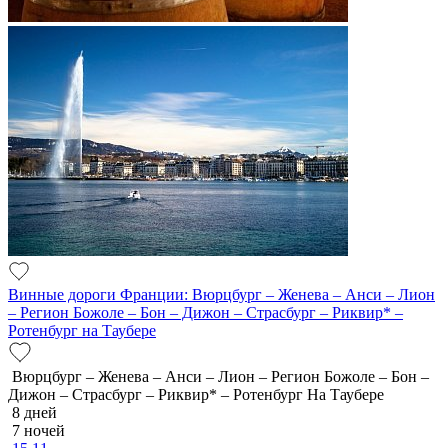
Винные дороги Франции: Вюрцбург – Женева – Анси – Лион
– Регион Божоле – Бон – Дижон – Страсбург – Риквир* –
Ротенбург на Таубере
Вюрцбург – Женева – Анси – Лион – Регион Божоле – Бон –
Дижон – Страсбург – Риквир* – Ротенбург На Таубере
8 дней
7 ночей