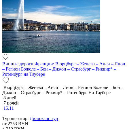
Винные дороги Франции: Вюрцбург – Женева – Анси – Лион
– Регион Божоле – Бон – Дижон – Страсбург – Риквир* –
Ротенбург на Таубере
Вюрцбург – Женева – Анси – Лион – Регион Божоле – Бон –
Дижон – Страсбург – Риквир* – Ротенбург На Таубере
8 дней
7 ночей
15.11
Туроператор:
Дилижанс тур
от 2253
BYN
+ 250
BYN