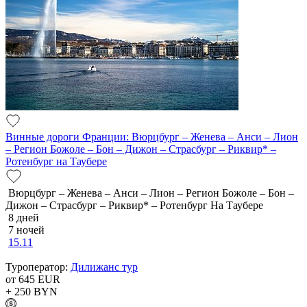
Винные дороги Франции: Вюрцбург – Женева – Анси – Лион
– Регион Божоле – Бон – Дижон – Страсбург – Риквир* –
Ротенбург на Таубере
Вюрцбург – Женева – Анси – Лион – Регион Божоле – Бон –
Дижон – Страсбург – Риквир* – Ротенбург На Таубере
8 дней
7 ночей
15.11
Туроператор:
Дилижанс тур
от 645
EUR
+ 250
BYN