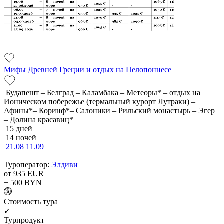
Мифы Древней Греции и отдых на Пелопоннесе
Будапешт – Белград – Каламбака – Метеоры* – отдых на
Ионическом побережье (термальный курорт Лутраки) –
Афины*– Коринф*– Салоники – Рильский монастырь – Эгер
– Долина красавиц*
15 дней
14 ночей
21.08
11.09
Туроператор:
Элдиви
от 935
EUR
+ 500
BYN
Cтоимость тура
✓
Турпродукт