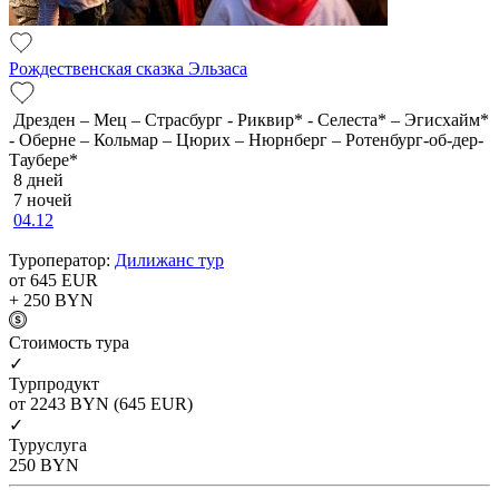
Рождественская сказка Эльзаса
Дрезден – Мец – Страсбург - Риквир* - Селеста* – Эгисхайм*
- Оберне – Кольмар – Цюрих – Нюрнберг – Ротенбург-об-дер-
Таубере*
8 дней
7 ночей
04.12
Туроператор:
Дилижанс тур
от 645
EUR
+ 250
BYN
Cтоимость тура
✓
Турпродукт
от 2243
BYN
(645 EUR)
✓
Туруслуга
250
BYN