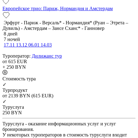
Европейское трио: Париж, Нормандия и Амстердам
Эрфурт - Париж - Версаль* - Нормандия* (Руан – Этрета –
Дувиль) - Амстердам – Зансе Сханс* - Ганновер
8 дней
7 ночей
17.11
13.12
06.01
14.03
Туроператор:
Дилижанс тур
от 615
EUR
+ 250
BYN
Cтоимость тура
✓
Турпродукт
от 2139
BYN
(615 EUR)
✓
Туруслуга
250
BYN
Туруслуга - оказание информационных услуг и услуг
бронирования.
У некоторых туроператоров в стоимость туруслуги входит