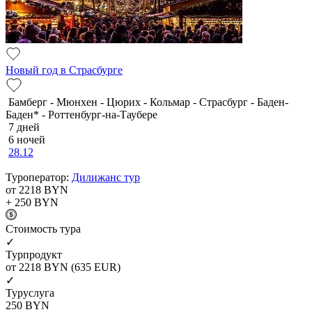
Новый год в Страсбурге
Бамберг - Мюнхен - Цюрих - Кольмар - Страсбург - Баден-
Баден* - Роттенбург-на-Таубере
7 дней
6 ночей
28.12
Туроператор:
Дилижанс тур
от 2218
BYN
+ 250
BYN
Cтоимость тура
✓
Турпродукт
от 2218
BYN
(635 EUR)
✓
Туруслуга
250
BYN