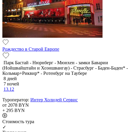
Рождество в Старой Европе
Парк Бастай - Нюрнберг - Мюнхен - замки Баварии
(Нойшвайштайн и Хоэншвангау) - Страсбург - Баден-Баден* -
Кольмар+Риквир* - Ротенбург на Таубере
8 дней
7 ночей
13.12
Туроператор:
Интер Холидей Сервис
от 2078
BYN
+ 295
BYN
Cтоимость тура
✓