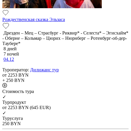
Рождественская сказка Эльзаса
Дрезден – Мец – Страсбург - Риквир* - Селеста* – Эгисхайм*
- Оберне – Кольмар – Цюрих – Нюрнберг – Ротенбург-об-дер-
Таубере*
8 дней
7 ночей
04.12
Туроператор:
Дилижанс тур
от 2253
BYN
+ 250
BYN
Cтоимость тура
✓
Турпродукт
от 2253
BYN
(645 EUR)
✓
Туруслуга
250
BYN