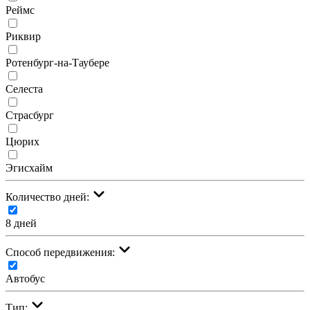
Реймс
Риквир
Ротенбург-на-Таубере
Селеста
Страсбург
Цюрих
Эгисхайм
Количество дней:
8 дней
Cпособ передвижения:
Автобус
Тип: