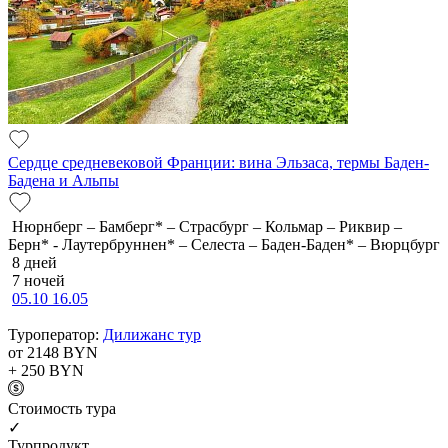
Сердце средневековой Франции: вина Эльзаса, термы Баден-
Бадена и Альпы
Нюрнберг – Бамберг* – Страсбург – Кольмар – Риквир –
Берн* - Лаутербруннен* – Селеста – Баден-Баден* – Вюрцбург
8 дней
7 ночей
05.10
16.05
Туроператор:
Дилижанс тур
от 2148
BYN
+ 250
BYN
Cтоимость тура
✓
Турпродукт