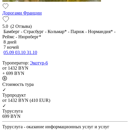
Дорогами Франции
5.0
(2 Отзыва)
Бамберг - Страсбург - Кольмар* - Париж - Нормандия* -
Реймс - Нюрнберг*
8 дней
7 ночей
05.09
03.10
31.10
Туроператор:
Экотур-6
от 1432
BYN
+ 699
BYN
Cтоимость тура
✓
Турпродукт
от 1432
BYN
(410 EUR)
✓
Туруслуга
699
BYN
Туруслуга - оказание информационных услуг и услуг