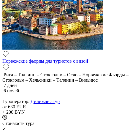
Норвежские фьорды для туристов с визой!
Рига – Таллинн – Стокгольм – Осло – Норвежские Фьорды –
Стокгольм – Хельсинки – Таллинн – Вильнюс
7 дней
6 ночей
Туроператор:
Дилижанс тур
от 630
EUR
+ 200
BYN
Cтоимость тура
✓