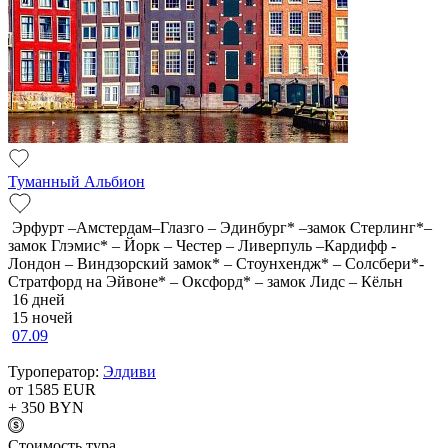
Туманный Альбион
Эрфурт –Амстердам–Глазго – Эдинбург* –замок Стерлинг*–
замок Глэмис* – Йорк – Честер – Ливерпуль –Кардифф -
Лондон – Виндзорский замок* – Стоунхендж* – Солсбери*-
Стратфорд на Эйвоне* – Оксфорд* – замок Лидс – Кёльн
16 дней
15 ночей
07.09
Туроператор:
Элдиви
от 1585
EUR
+ 350
BYN
Cтоимость тура