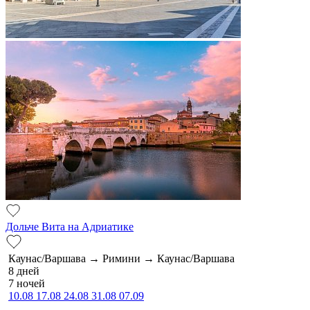
Дольче Вита на Адриатике
Каунас/Варшава → Римини → Каунас/Варшава
8 дней
7 ночей
10.08
17.08
24.08
31.08
07.09