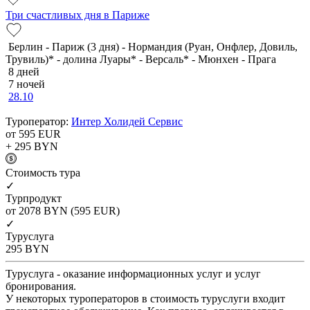
Три счастливых дня в Париже
Берлин - Париж (3 дня) - Нормандия (Руан, Онфлер, Довиль,
Трувиль)* - долина Луары* - Версаль* - Мюнхен - Прага
8 дней
7 ночей
28.10
Туроператор:
Интер Холидей Сервис
от 595
EUR
+ 295
BYN
Cтоимость тура
✓
Турпродукт
от 2078
BYN
(595 EUR)
✓
Туруслуга
295
BYN
Туруслуга - оказание информационных услуг и услуг
бронирования.
У некоторых туроператоров в стоимость туруслуги входит