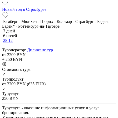
Новый год в Страсбурге
Бамберг - Мюнхен - Цюрих - Кольмар - Страсбург - Баден-
Баден* - Роттенбург-на-Таубере
7 дней
6 ночей
28.12
Туроператор:
Дилижанс тур
от 2209
BYN
+ 250
BYN
Cтоимость тура
✓
Турпродукт
от 2209
BYN
(635 EUR)
✓
Туруслуга
250
BYN
Туруслуга - оказание информационных услуг и услуг
бронирования.
У некоторых туроператоров в стоимость туруслуги входит