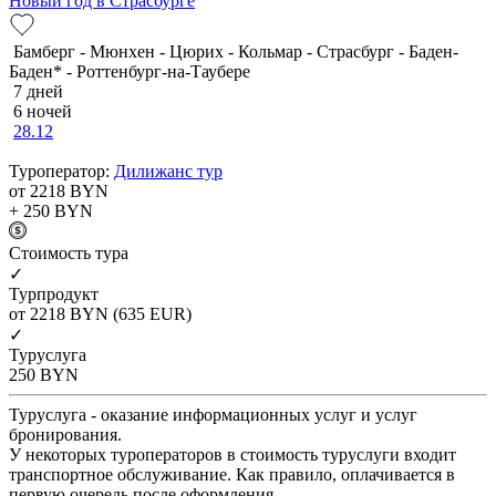
Новый год в Страсбурге
Бамберг - Мюнхен - Цюрих - Кольмар - Страсбург - Баден-
Баден* - Роттенбург-на-Таубере
7 дней
6 ночей
28.12
Туроператор:
Дилижанс тур
от 2218
BYN
+ 250
BYN
Cтоимость тура
✓
Турпродукт
от 2218
BYN
(635 EUR)
✓
Туруслуга
250
BYN
Туруслуга - оказание информационных услуг и услуг
бронирования.
У некоторых туроператоров в стоимость туруслуги входит
транспортное обслуживание. Как правило, оплачивается в
первую очередь после оформления.