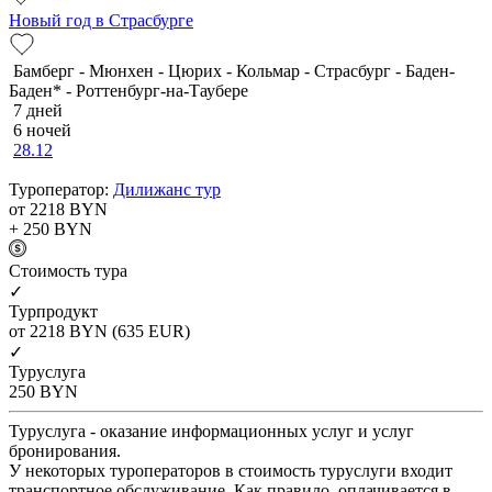
Новый год в Страсбурге
Бамберг - Мюнхен - Цюрих - Кольмар - Страсбург - Баден-
Баден* - Роттенбург-на-Таубере
7 дней
6 ночей
28.12
Туроператор:
Дилижанс тур
от 2218
BYN
+ 250
BYN
Cтоимость тура
✓
Турпродукт
от 2218
BYN
(635 EUR)
✓
Туруслуга
250
BYN
Туруслуга - оказание информационных услуг и услуг
бронирования.
У некоторых туроператоров в стоимость туруслуги входит
транспортное обслуживание. Как правило, оплачивается в