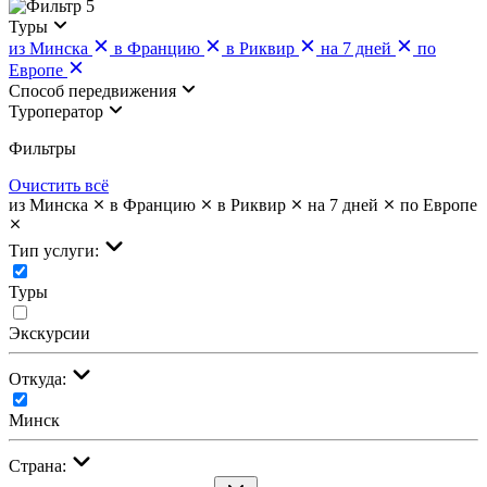
5
Туры
из Минска
в Францию
в Риквир
на 7 дней
по
Европе
Cпособ передвижения
Туроператор
Фильтры
Очистить всё
из Минска
в Францию
в Риквир
на 7 дней
по Европе
Тип услуги:
Туры
Экскурсии
Откуда:
Минск
Страна: