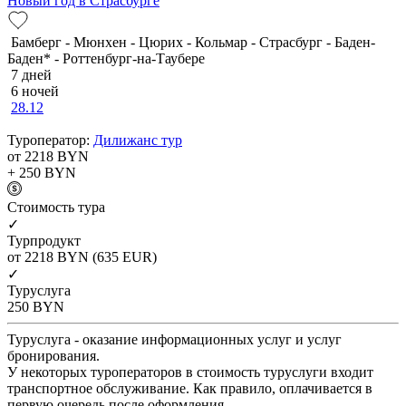
Новый год в Страсбурге
Бамберг - Мюнхен - Цюрих - Кольмар - Страсбург - Баден-
Баден* - Роттенбург-на-Таубере
7 дней
6 ночей
28.12
Туроператор:
Дилижанс тур
от 2218
BYN
+ 250
BYN
Cтоимость тура
✓
Турпродукт
от 2218
BYN
(635 EUR)
✓
Туруслуга
250
BYN
Туруслуга - оказание информационных услуг и услуг
бронирования.
У некоторых туроператоров в стоимость туруслуги входит
транспортное обслуживание. Как правило, оплачивается в
первую очередь после оформления.