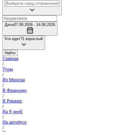
Даты
07.08.2026 - 14.08.2026
Кто едет?
1 взрослый
Найти
Главная
/
Туры
/
Из Минска
/
В Францию
/
В Риквир
/
На 9 дней
/
На автобусе
/