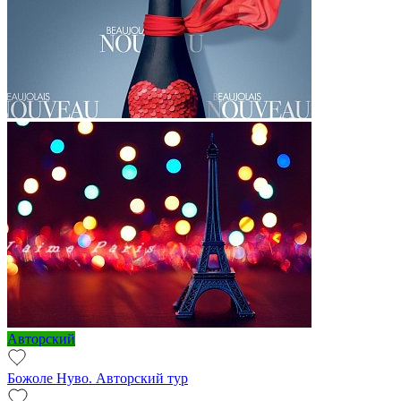
Авторский
Божоле Нуво. Авторский тур