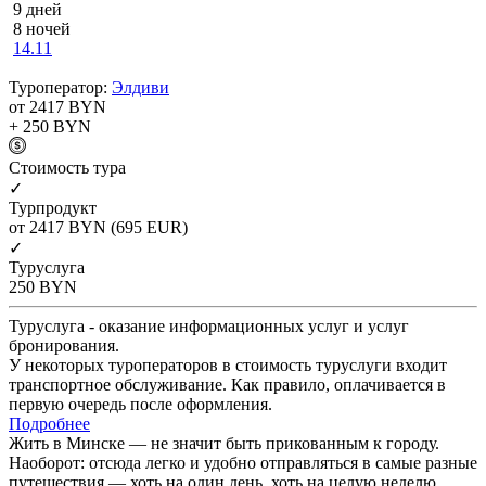
9 дней
8 ночей
14.11
Туроператор:
Элдиви
от 2417
BYN
+ 250
BYN
Cтоимость тура
✓
Турпродукт
от 2417
BYN
(695 EUR)
✓
Туруслуга
250
BYN
Туруслуга - оказание информационных услуг и услуг
бронирования.
У некоторых туроператоров в стоимость туруслуги входит
транспортное обслуживание. Как правило, оплачивается в
первую очередь после оформления.
Подробнее
Жить в Минске — не значит быть прикованным к городу.
Наоборот: отсюда легко и удобно отправляться в самые разные
путешествия — хоть на один день, хоть на целую неделю.