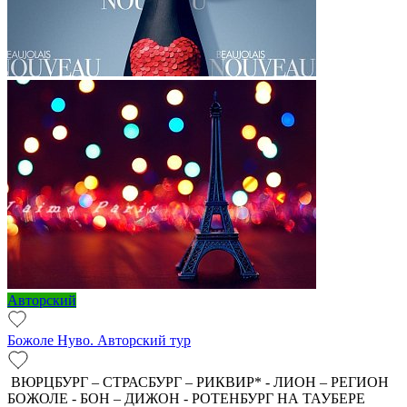
Авторский
Божоле Нуво. Авторский тур
ВЮРЦБУРГ – СТРАСБУРГ – РИКВИР* - ЛИОН – РЕГИОН
БОЖОЛЕ - БОН – ДИЖОН - РОТЕНБУРГ НА ТАУБЕРЕ