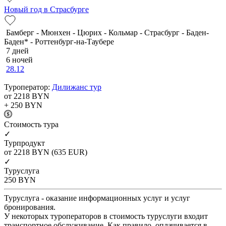
Новый год в Страсбурге
Бамберг - Мюнхен - Цюрих - Кольмар - Страсбург - Баден-
Баден* - Роттенбург-на-Таубере
7 дней
6 ночей
28.12
Туроператор:
Дилижанс тур
от 2218
BYN
+ 250
BYN
Cтоимость тура
✓
Турпродукт
от 2218
BYN
(635 EUR)
✓
Туруслуга
250
BYN
Туруслуга - оказание информационных услуг и услуг
бронирования.
У некоторых туроператоров в стоимость туруслуги входит
транспортное обслуживание. Как правило, оплачивается в