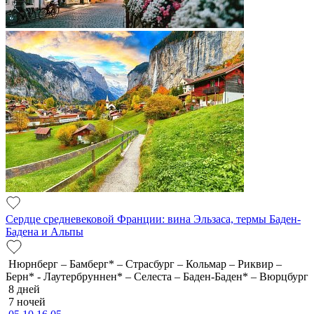
Сердце средневековой Франции: вина Эльзаса, термы Баден-
Бадена и Альпы
Нюрнберг – Бамберг* – Страсбург – Кольмар – Риквир –
Берн* - Лаутербруннен* – Селеста – Баден-Баден* – Вюрцбург
8 дней
7 ночей