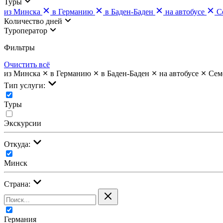
Туры
из Минска
в Германию
в Баден-Баден
на автобусе
С
Количество дней
Туроператор
Фильтры
Очистить всё
из Минска
в Германию
в Баден-Баден
на автобусе
Сем
Тип услуги:
Туры
Экскурсии
Откуда:
Минск
Страна:
Германия