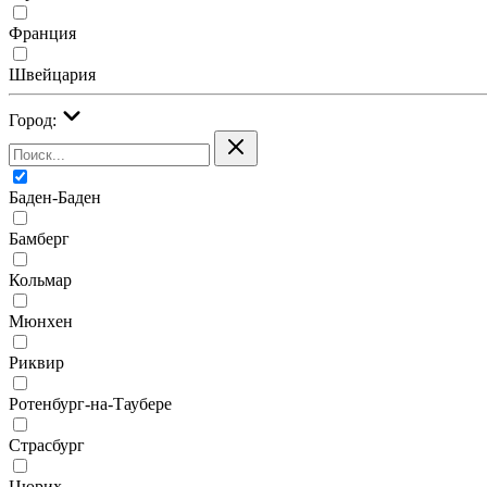
Франция
Швейцария
Город:
Баден-Баден
Бамберг
Кольмар
Мюнхен
Риквир
Ротенбург-на-Таубере
Страсбург
Цюрих