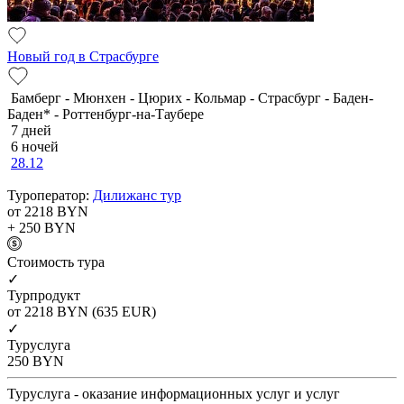
Новый год в Страсбурге
Бамберг - Мюнхен - Цюрих - Кольмар - Страсбург - Баден-
Баден* - Роттенбург-на-Таубере
7 дней
6 ночей
28.12
Туроператор:
Дилижанс тур
от 2218
BYN
+ 250
BYN
Cтоимость тура
✓
Турпродукт
от 2218
BYN
(635 EUR)
✓
Туруслуга
250
BYN
Туруслуга - оказание информационных услуг и услуг