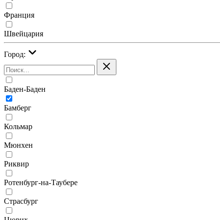
Франция
Швейцария
Город:
Баден-Баден
Бамберг
Кольмар
Мюнхен
Риквир
Ротенбург-на-Таубере
Страсбург
Цюрих