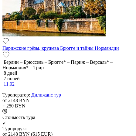
Парижские грёзы, кружева Брюгге и тайны Нормандии
Берлин – Брюссель – Брюгге* – Париж – Версаль* –
Нормандия* – Трир
8 дней
7 ночей
11.02
Туроператор:
Дилижанс тур
от 2148
BYN
+ 250
BYN
Cтоимость тура
✓
Турпродукт
от 2148
BYN
(615 EUR)