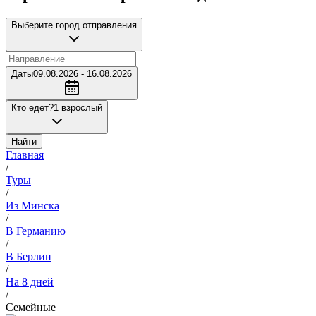
Выберите город отправления
Даты
09.08.2026 - 16.08.2026
Кто едет?
1 взрослый
Найти
Главная
/
Туры
/
Из Минска
/
В Германию
/
В Берлин
/
На 8 дней
/
Семейные