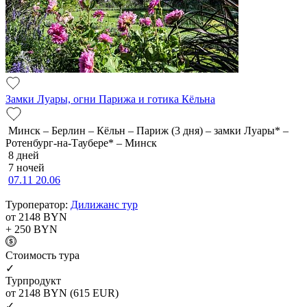
Замки Луары, огни Парижа и готика Кёльна
Минск – Берлин – Кёльн – Париж (3 дня) – замки Луары* –
Ротенбург-на-Таубере* – Минск
8 дней
7 ночей
07.11
20.06
Туроператор:
Дилижанс тур
от 2148
BYN
+ 250
BYN
Cтоимость тура
✓
Турпродукт
от 2148
BYN
(615 EUR)
✓