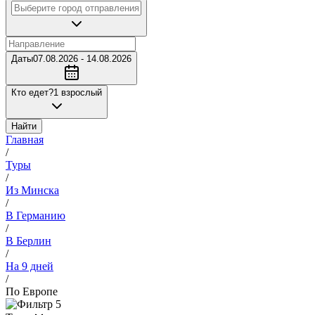
Даты
07.08.2026 - 14.08.2026
Кто едет?
1 взрослый
Найти
Главная
/
Туры
/
Из Минска
/
В Германию
/
В Берлин
/
На 9 дней
/
По Европе
5