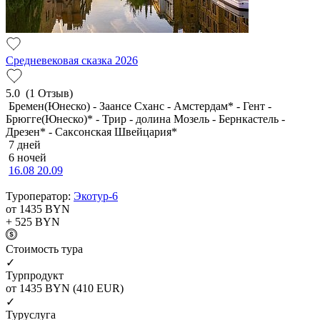
Средневековая сказка 2026
5.0
(1 Отзыв)
Бремен(Юнеско) - Заансе Сханс - Амстердам* - Гент -
Брюгге(Юнеско)* - Трир - долина Мозель - Бернкастель -
Дрезен* - Саксонская Швейцария*
7 дней
6 ночей
16.08
20.09
Туроператор:
Экотур-6
от 1435
BYN
+ 525
BYN
Cтоимость тура
✓
Турпродукт
от 1435
BYN
(410 EUR)
✓
Туруслуга