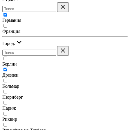
Германия
Франция
Город:
Берлин
Дрезден
Кольмар
Нюрнберг
Париж
Риквир