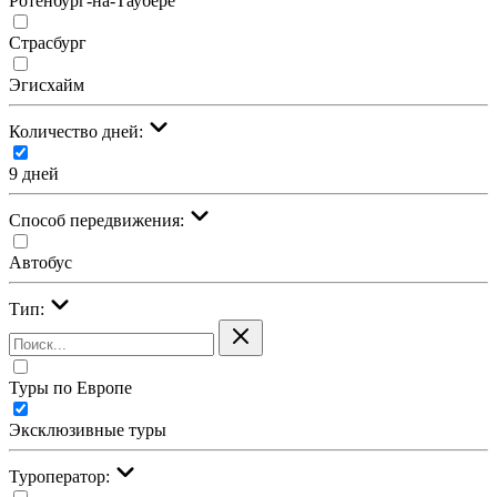
Ротенбург-на-Таубере
Страсбург
Эгисхайм
Количество дней:
9 дней
Cпособ передвижения:
Автобус
Тип:
Туры по Европе
Эксклюзивные туры
Туроператор: