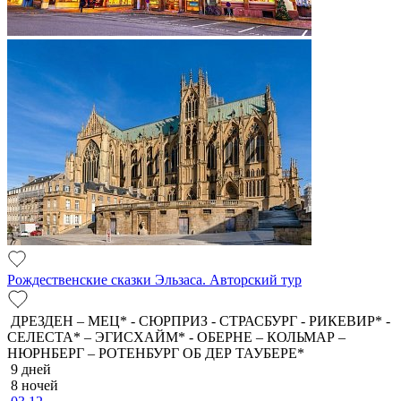
Рождественские сказки Эльзаса. Авторский тур
ДРЕЗДЕН – МЕЦ* - СЮРПРИЗ - СТРАСБУРГ - РИКЕВИР* -
СЕЛЕСТА* – ЭГИСХАЙМ* - ОБЕРНЕ – КОЛЬМАР –
НЮРНБЕРГ – РОТЕНБУРГ ОБ ДЕР ТАУБЕРЕ*
9 дней
8 ночей