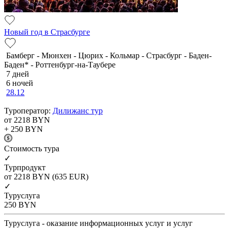
Новый год в Страсбурге
Бамберг - Мюнхен - Цюрих - Кольмар - Страсбург - Баден-
Баден* - Роттенбург-на-Таубере
7 дней
6 ночей
28.12
Туроператор:
Дилижанс тур
от 2218
BYN
+ 250
BYN
Cтоимость тура
✓
Турпродукт
от 2218
BYN
(635 EUR)
✓
Туруслуга
250
BYN
Туруслуга - оказание информационных услуг и услуг