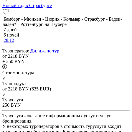
Новый год в Страсбурге
Бамберг - Мюнхен - Цюрих - Кольмар - Страсбург - Баден-
Баден* - Роттенбург-на-Таубере
7 дней
6 ночей
28.12
Туроператор:
Дилижанс тур
от 2218
BYN
+ 250
BYN
Cтоимость тура
✓
Турпродукт
от 2218
BYN
(635 EUR)
✓
Туруслуга
250
BYN
Туруслуга - оказание информационных услуг и услуг
бронирования.
У некоторых туроператоров в стоимость туруслуги входит
транспортное обслуживание. Как правило, оплачивается в