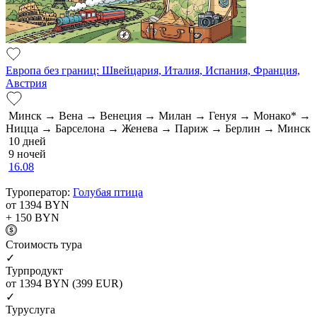
Европа без границ: Швейцария, Италия, Испания, Франция,
Австрия
Минск → Вена → Венеция → Милан → Генуя → Монако* →
Ницца → Барселона → Женева → Париж → Берлин → Минск
10 дней
9 ночей
16.08
Туроператор:
Голубая птица
от 1394
BYN
+ 150
BYN
Cтоимость тура
✓
Турпродукт
от 1394
BYN
(399 EUR)
✓
Туруслуга