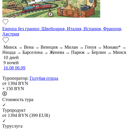
Европа без границ: Швейцария, Италия, Испания, Франция,
Австрия
Минск → Вена → Венеция → Милан → Генуя → Монако* →
Ницца → Барселона → Женева → Париж → Берлин → Минск
10 дней
9 ночей
16.08
06.09
Туроператор:
Голубая птица
от 1394
BYN
+ 150
BYN
Cтоимость тура
✓
Турпродукт
от 1394
BYN
(399 EUR)
✓
Туруслуга