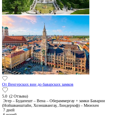
От Венгерских вин до баварских замков
5.0
(2 Отзыва)
Эгер – Будапешт – Вена – Обераммергау + замки Баварии
(Нойшванштайн, Хоэншвангау, Линдерхоф) – Мюнхен
7 дней
6 ночей