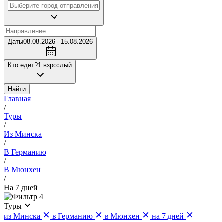
Даты
08.08.2026 - 15.08.2026
Кто едет?
1 взрослый
Найти
Главная
/
Туры
/
Из Минска
/
В Германию
/
В Мюнхен
/
На 7 дней
4
Туры
из Минска
в Германию
в Мюнхен
на 7 дней