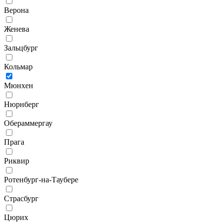
Верона
Женева
Зальцбург
Кольмар
Мюнхен
Нюрнберг
Обераммергау
Прага
Риквир
Ротенбург-на-Таубере
Страсбург
Цюрих