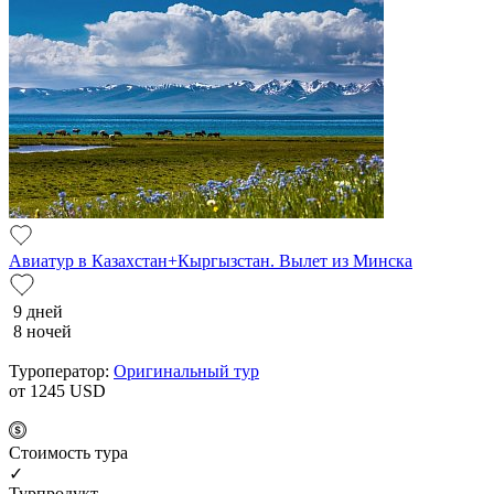
Авиатур в Казахстан+Кыргызстан. Вылет из Минска
9 дней
8 ночей
Туроператор:
Оригинальный тур
от 1245
USD
Cтоимость тура
✓
Турпродукт