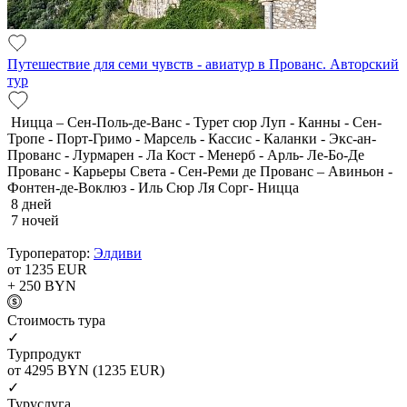
Путешествие для семи чувств - авиатур в Прованс. Авторский
тур
Ницца – Сен-Поль-де-Ванс - Турет сюр Луп - Канны - Сен-
Тропе - Порт-Гримо - Марсель - Кассис - Каланки - Экс-ан-
Прованс - Лурмарен - Ла Кост - Менерб - Арль- Ле-Бо-Де
Прованс - Карьеры Света - Сен-Реми де Прованс – Авиньон -
Фонтен-де-Воклюз - Иль Сюр Ля Сорг- Ницца
8 дней
7 ночей
Туроператор:
Элдиви
от 1235
EUR
+ 250
BYN
Cтоимость тура
✓
Турпродукт
от 4295
BYN
(1235 EUR)
✓
Туруслуга