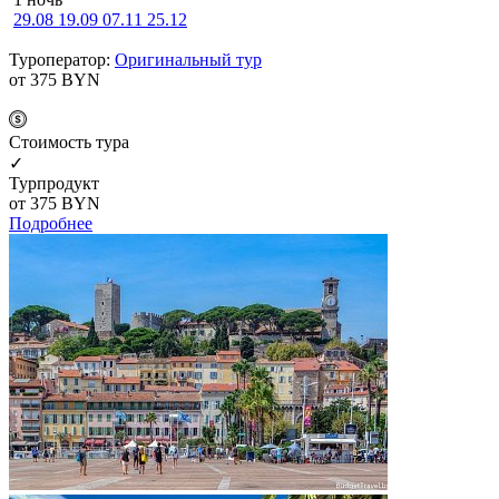
29.08
19.09
07.11
25.12
Туроператор:
Оригинальный тур
от 375
BYN
Cтоимость тура
✓
Турпродукт
от 375
BYN
Подробнее