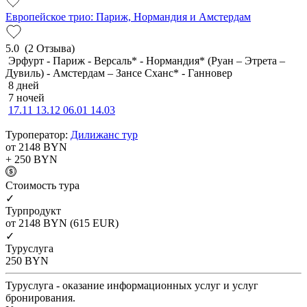
Европейское трио: Париж, Нормандия и Амстердам
5.0
(2 Отзыва)
Эрфурт - Париж - Версаль* - Нормандия* (Руан – Этрета –
Дувиль) - Амстердам – Зансе Сханс* - Ганновер
8 дней
7 ночей
17.11
13.12
06.01
14.03
Туроператор:
Дилижанс тур
от 2148
BYN
+ 250
BYN
Cтоимость тура
✓
Турпродукт
от 2148
BYN
(615 EUR)
✓
Туруслуга
250
BYN
Туруслуга - оказание информационных услуг и услуг
бронирования.