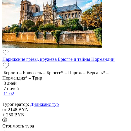
Парижские грёзы, кружева Брюгге и тайны Нормандии
Берлин – Брюссель – Брюгге* – Париж – Версаль* –
Нормандия* – Трир
8 дней
7 ночей
11.02
Туроператор:
Дилижанс тур
от 2148
BYN
+ 250
BYN
Cтоимость тура