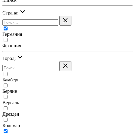
Минск
Страна:
Германия
Франция
Город:
Бамберг
Берлин
Версаль
Дрезден
Кольмар