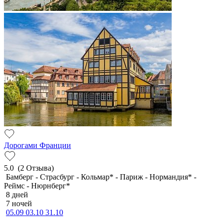
Дорогами Франции
5.0
(2 Отзыва)
Бамберг - Страсбург - Кольмар* - Париж - Нормандия* -
Реймс - Нюрнберг*
8 дней
7 ночей
05.09
03.10
31.10