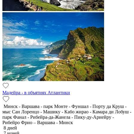
Мадейра - в объятиях Атлантики
Минск - Варшава - парк Монте - Фуншал - Порту да Круш -
мыс Сан Лоренцо - Машику - Кабо жирао - Камара ди Лобуш -
парк Фанал - Рибейра-да-Жанела - Пику-ду-Ариейру -
Рибейро Фрио – Варшава - Минск
8 дней
7 ночей